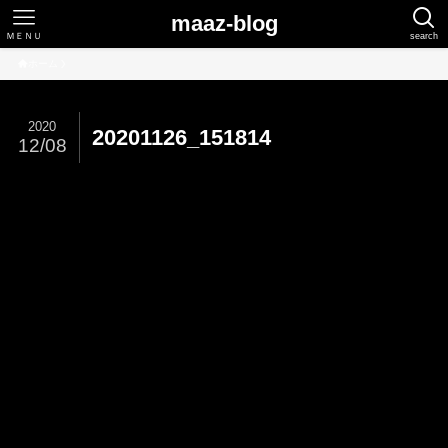
maaz-blog
ＭＥＮＵ
search
ホーム
2020
20201126_151814
12/08