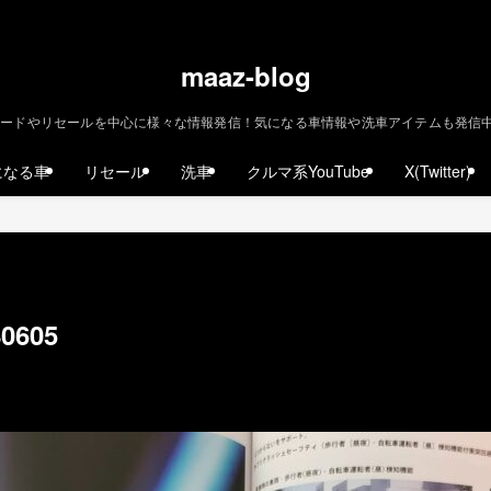
maaz-blog
ードやリセールを中心に様々な情報発信！気になる車情報や洗車アイテムも発信中！ | m
になる車
リセール
洗車
クルマ系YouTube
X(Twitter)
80605