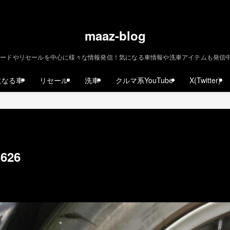
maaz-blog
ードやリセールを中心に様々な情報発信！気になる車情報や洗車アイテムも発信中！ | m
になる車
リセール
洗車
クルマ系YouTube
X(Twitter)
3626