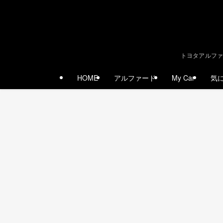
トヨタアルファ
HOME
アルファード
My Car
気