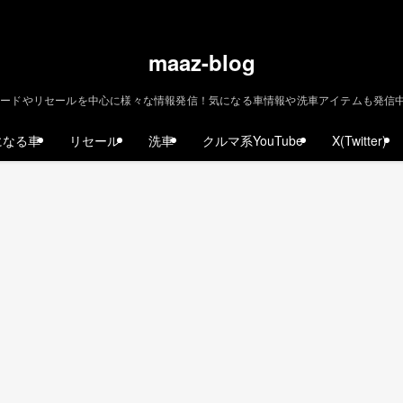
maaz-blog
ードやリセールを中心に様々な情報発信！気になる車情報や洗車アイテムも発信中！ | m
になる車
リセール
洗車
クルマ系YouTube
X(Twitter)