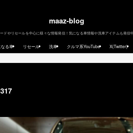
maaz-blog
ードやリセールを中心に様々な情報発信！気になる車情報や洗車アイテムも発信中！ | m
になる車
リセール
洗車
クルマ系YouTube
X(Twitter)
5317