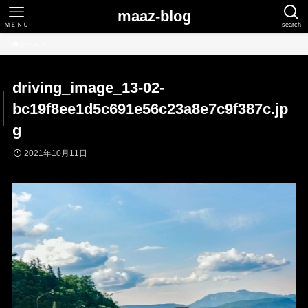
maaz-blog
ＭＥＮＵ
search
ホーム
driving_image_13-02-
bc19f8ee1d5c691e56c23a8e7c9f387c.jp
g
2021年10月11日