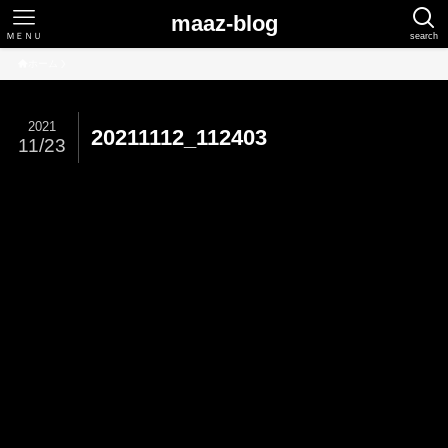
maaz-blog
ＭＥＮＵ
search
ホーム
2021
20211112_112403
11/23