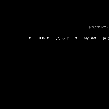
トヨタアルファ
HOME
アルファード
My Car
気