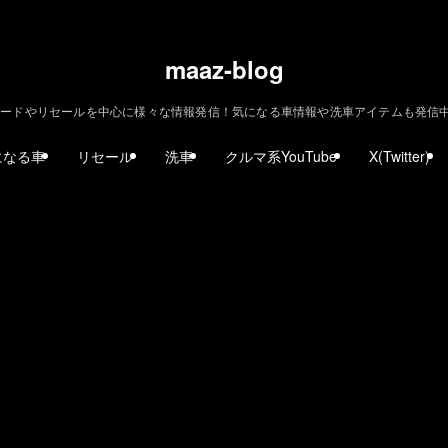
maaz-blog
ードやリセールを中心に様々な情報発信！気になる車情報や洗車アイテムも発信中！ | m
になる車
リセール
洗車
クルマ系YouTube
X(Twitter)