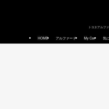
トヨタアルファ
HOME
アルファード
My Car
気