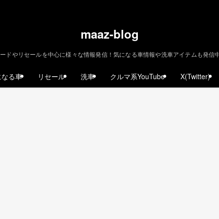
maaz-blog
ードやリセールを中心に様々な情報発信！気になる車情報や洗車アイテムも発信中！ | m
になる車
リセール
洗車
クルマ系YouTube
X(Twitter)