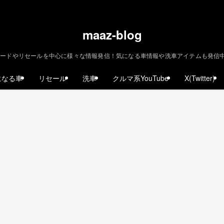
maaz-blog
ードやリセールを中心に様々な情報発信！気になる車情報や洗車アイテムも発信中！ | m
になる車
リセール
洗車
クルマ系YouTube
X(Twitter)