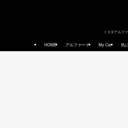
トヨタアルファ
HOME
アルファード
My Car
気