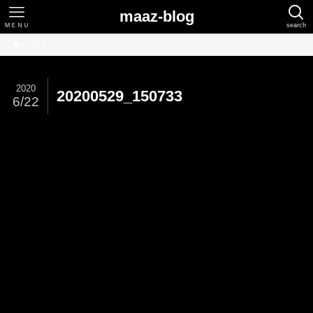
maaz-blog
ＭＥＮＵ
search
ホーム
2020
20200529_150733
6/22