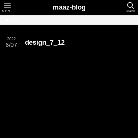
maaz-blog
ＭＥＮＵ
search
ホーム
2022
design_7_12
6/07