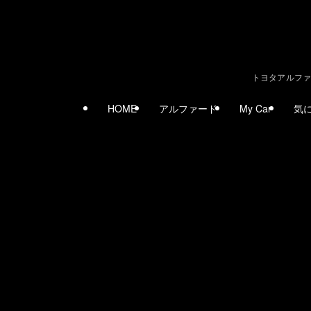
トヨタアルファ
HOME
アルファード
My Car
気