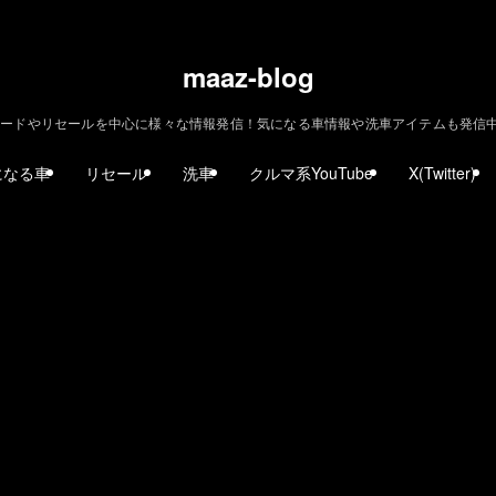
maaz-blog
ードやリセールを中心に様々な情報発信！気になる車情報や洗車アイテムも発信中！ | m
になる車
リセール
洗車
クルマ系YouTube
X(Twitter)