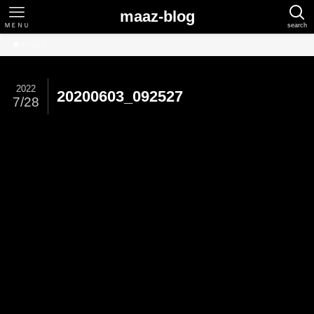
maaz-blog
ＭＥＮＵ
search
ホーム
2022
20200603_092527
7/28