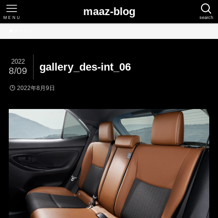
maaz-blog
ＭＥＮＵ
search
ホーム
2022
gallery_des-int_06
8/09
2022年8月9日