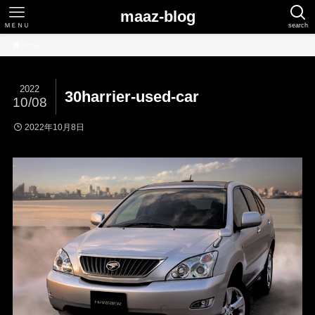
maaz-blog
ＭＥＮＵ
search
ホーム
2022
30harrier-used-car
10/08
2022年10月8日