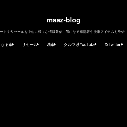
maaz-blog
ードやリセールを中心に様々な情報発信！気になる車情報や洗車アイテムも発信中！ | m
になる車
リセール
洗車
クルマ系YouTube
X(Twitter)