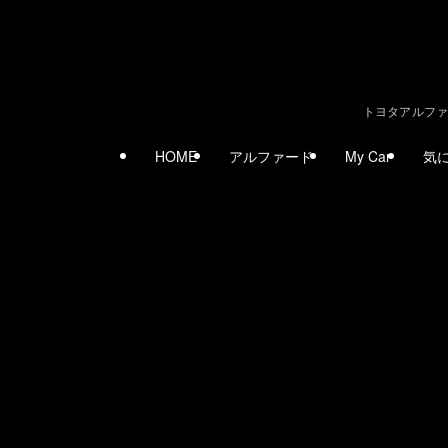
トヨタアルファ
HOME
アルファード
My Car
気