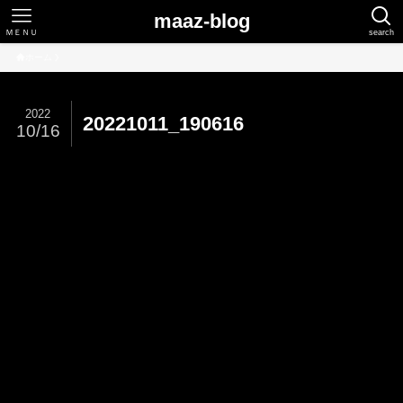
maaz-blog
ＭＥＮＵ
search
ホーム
2022
20221011_190616
10/16