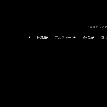
トヨタアルファ
HOME
アルファード
My Car
気