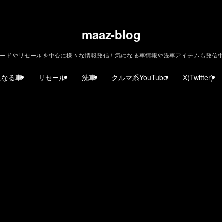
maaz-blog
ードやリセールを中心に様々な情報発信！気になる車情報や洗車アイテムも発信中！ | m
になる車
リセール
洗車
クルマ系YouTube
X(Twitter)