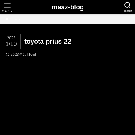
maaz-blog
ＭＥＮＵ
search
ホーム
2023
toyota-prius-22
1/10
2023年1月10日