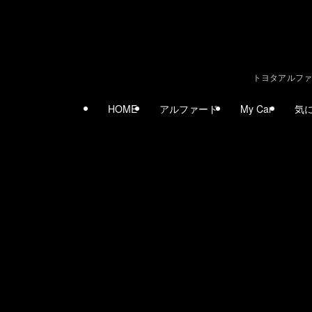
トヨタアルファ
HOME
アルファード
My Car
気