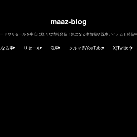
maaz-blog
ードやリセールを中心に様々な情報発信！気になる車情報や洗車アイテムも発信中！ | m
になる車
リセール
洗車
クルマ系YouTube
X(Twitter)