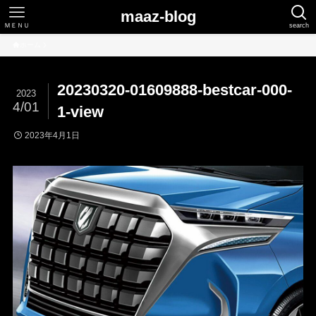
maaz-blog
ＭＥＮＵ
search
ホーム
20230320-01609888-bestcar-000-
2023
4/01
1-view
2023年4月1日