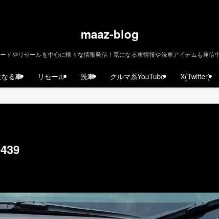
maaz-blog
ードやリセールを中心に様々な情報発信！気になる車情報や洗車アイテムも発信中！ | m
になる車
リセール
洗車
クルマ系YouTube
X(Twitter)
3439