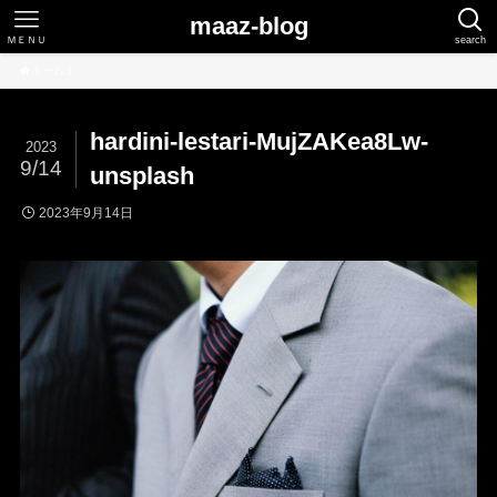
maaz-blog
ＭＥＮＵ
search
ホーム
hardini-lestari-MujZAKea8Lw-
2023
9/14
unsplash
2023年9月14日