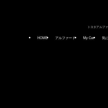
トヨタアルファ
HOME
アルファード
My Car
気