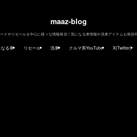
maaz-blog
ードやリセールを中心に様々な情報発信！気になる車情報や洗車アイテムも発信中！ | m
になる車
リセール
洗車
クルマ系YouTube
X(Twitter)