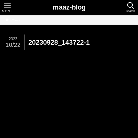
maaz-blog
ＭＥＮＵ
search
ホーム
2023
20230928_143722-1
10/22