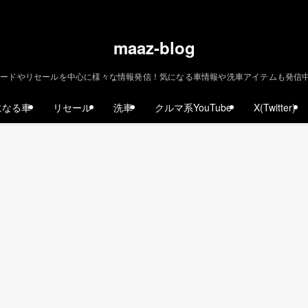
maaz-blog
ードやリセールを中心に様々な情報発信！気になる車情報や洗車アイテムも発信中！ | m
になる車
リセール
洗車
クルマ系YouTube
X(Twitter)