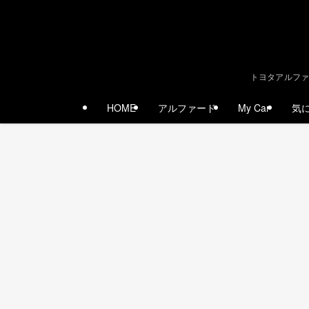
トヨタアルファ
HOME
アルファード
My Car
気