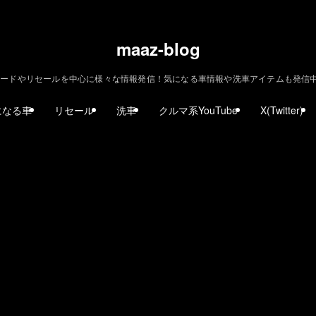
maaz-blog
ードやリセールを中心に様々な情報発信！気になる車情報や洗車アイテムも発信中！ | m
になる車
リセール
洗車
クルマ系YouTube
X(Twitter)