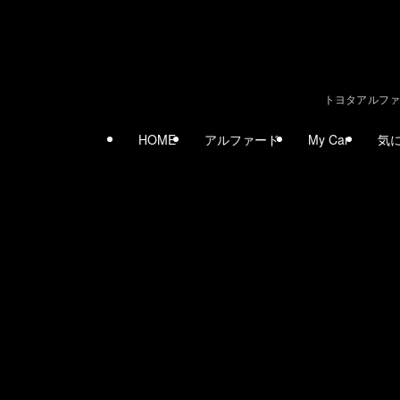
トヨタアルファ
HOME
アルファード
My Car
気