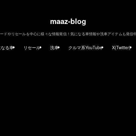
maaz-blog
ードやリセールを中心に様々な情報発信！気になる車情報や洗車アイテムも発信中！ | m
になる車
リセール
洗車
クルマ系YouTube
X(Twitter)