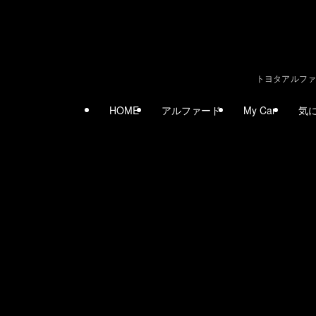
トヨタアルファ
HOME
アルファード
My Car
気