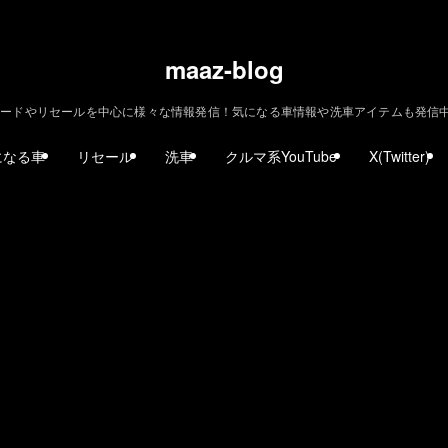
maaz-blog
ードやリセールを中心に様々な情報発信！気になる車情報や洗車アイテムも発信中！ | m
になる車
リセール
洗車
クルマ系YouTube
X(Twitter)