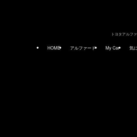
トヨタアルファ
HOME
アルファード
My Car
気