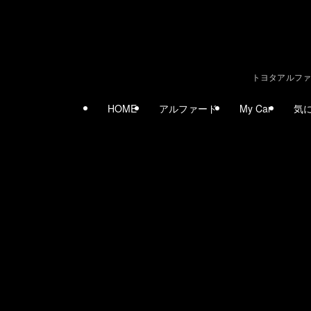
トヨタアルファ
HOME
アルファード
My Car
気