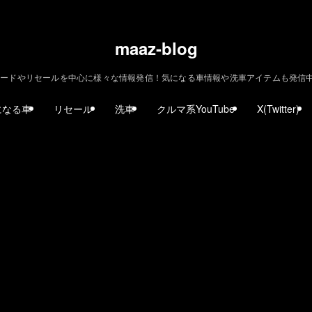
maaz-blog
ードやリセールを中心に様々な情報発信！気になる車情報や洗車アイテムも発信中！ | m
になる車
リセール
洗車
クルマ系YouTube
X(Twitter)