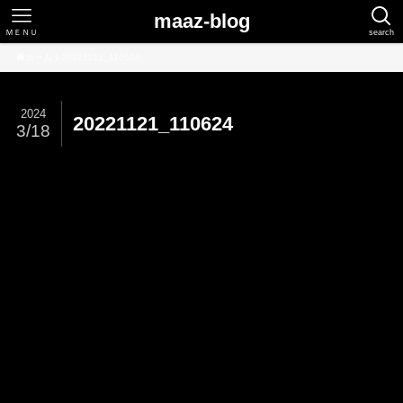
maaz-blog
ＭＥＮＵ
search
ホーム
20221121_110624
2024
20221121_110624
3/18