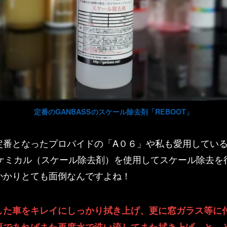
定番のGANBASSのスケール除去剤「REBOOT」
番となったプロバイドの「A０６」や私も愛用しているG
性ケミカル（スケール除去剤）を使用してスケール除去
かかりとても面倒なんですよね！
した車をキレイにしっかり拭き上げ、更に窓ガラス等に
要であればまた再度水で洗い流してまた拭き上げ…と、