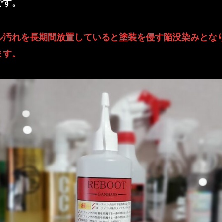
です。
ル汚れを長期間放置していると塗装を侵す陥没染みとな
ます。