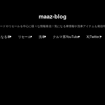
maaz-blog
ードやリセールを中心に様々な情報発信！気になる車情報や洗車アイテムも発信中！ | m
になる車
リセール
洗車
クルマ系YouTube
X(Twitter)