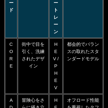
ー
ー
ド
ト
レ
ー
ン
C
街中で目を
H
都会的でバラン
O
引く、洗練
E
スの取れたスタ
R
されたデザ
V /
ンダードモデル
E
イン
P
H
E
V
A
冒険心をさ
H
オフロード性能
D
らに掻き立
E
を重視したタフ