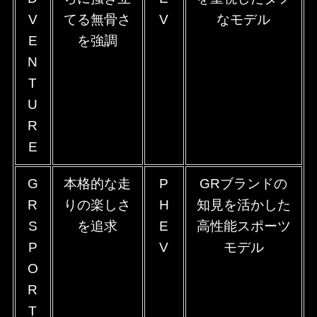
V
てる無骨さ
V
なモデル
E
を強調
N
T
U
R
E
G
本格的な走
P
GRブランドの
R
りの楽しさ
H
知見を活かした
S
を追求
E
高性能スポーツ
P
V
モデル
O
R
T