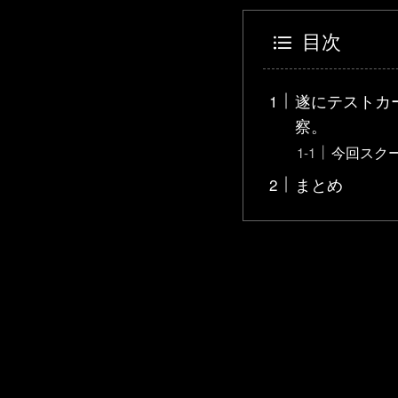
目次
遂にテストカ
察。
今回スク
まとめ