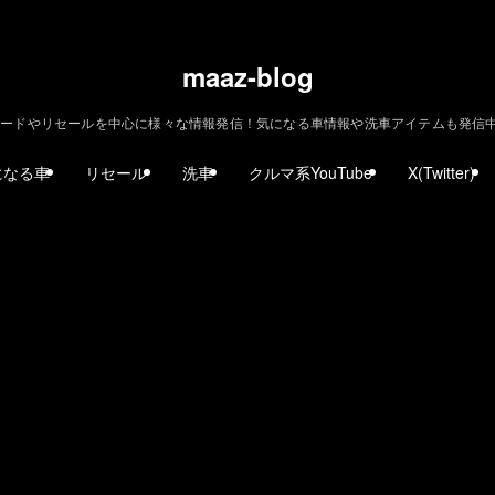
maaz-blog
ードやリセールを中心に様々な情報発信！気になる車情報や洗車アイテムも発信中！ | m
になる車
リセール
洗車
クルマ系YouTube
X(Twitter)