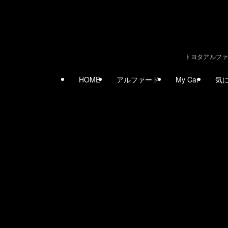
トヨタアルファ
HOME
アルファード
My Car
気